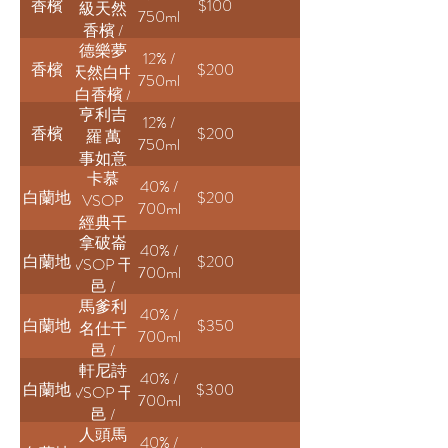
香檳
$100
級天然
Pérignon
750ml
香檳 /
Brut P3
德樂夢
Piper-
12% /
香檳
$200
天然白中
Heidsieck
750ml
白香檳 /
Cuvée
亨利吉
Delamotte
Brut
12% /
香檳
$200
羅 萬
Blanc de
750ml
事如意
Blancs NV
卡慕
香檳 /
40% /
白蘭地
$200
VSOP
Henri
700ml
經典干
Giraud
拿破崙
邑 /
Esprit
40% /
白蘭地
$200
VSOP 干
Camus
Nature
700ml
邑 /
V.S.O.P
馬爹利
Courvoisier
Intensity
40% /
白蘭地
$350
名仕干
V.S.O.P
700ml
邑 /
Cognac
軒尼詩
Martell
40% /
白蘭地
$300
VSOP 干
Noblige
700ml
邑 /
Cognac
人頭馬
Hennessy
40% /