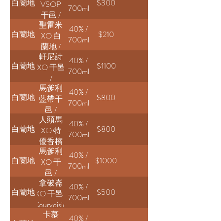
白蘭地
$300
VSOP
700ml
干邑 /
聖雷米
Hine
40% /
白蘭地
$210
XO 白
Rare
700ml
蘭地 /
VSOP
軒尼詩
St-
Cognac
40% /
白蘭地
$1100
XO 干邑
Rémy
700ml
/
XO
馬爹利
Hennessy
Brandy
40% /
白蘭地
$800
藍帶干
X.O
700ml
邑 /
Cognac
人頭馬
Martell
40% /
白蘭地
$800
XO 特
Cordon
700ml
優香檳
Bleu
馬爹利
干邑 /
40% /
白蘭地
$1000
XO 干
Remy
700ml
邑 /
Martin
拿破崙
Martell
X.O
40% /
白蘭地
$500
XO 干邑 /
X.O
700ml
Courvoisier
Cognac
卡慕
X.O
40% /