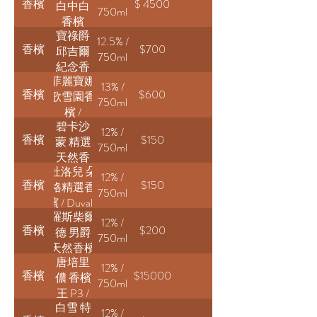
香檳
$ 4500
白中白
Blanc
750ml
香檳
de
寶祿爵
2012 /
Blancs
12.5% /
香檳
$700
邱吉爾
Salon
NV
750ml
紀念香
Le
菲麗寶娜
檳 / Pol
Mesnil
13% /
香檳
$600
歌雪園香
Roger
Blanc
750ml
檳 /
Sir
de
碧卡沙
Philipponnat
Winston
Blancs
12% /
香檳
$150
蒙 精選
Clos des
Churchill
750ml
天然香
Goisses
杜洛兒 朵
檳 /
12% /
香檳
$150
格精選香
Billecart-
750ml
檳 / Duval-
Salmon
羅斯柴爾
Leroy Fleur
Brut
12% /
香檳
$200
德 男爵
de
Réserve
750ml
天然香檳
Champagne
唐培里
/ Barons
12% /
香檳
$15000
儂 香檳
de
750ml
王 P3 /
Rothschild
白雪 特
Dom
Concordia
12% /