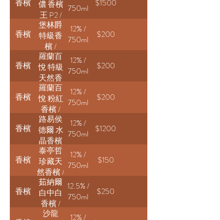
香檳
$1500
儂 香檳
Perrier-
Brut
750ml
王 P2 /
Jouët
堡林爵
Dom
Belle
12% /
香檳
$200
特級香
Pérignon
Epoque
750ml
檳 /
Brut P2
羅蘭百
Bollinger
12% /
香檳
$200
悅 特級
Special
750ml
天然香
Cuvée
羅蘭百
檳 /
Brut
12% /
香檳
$200
悅 粉紅
Laurent-
750ml
香檳 /
Perrier
路易侯
Laurent-
La
12% /
香檳
$1200
德爾 水
Perrier
Cuvée
750ml
晶香檳
Cuvée
泰亭哲
2014 /
Rosé
12% /
香檳
$150
珍藏天
Louis
750ml
然香檳 /
Roederer
茹納爾
Taittinger
Cristal
12.5% /
香檳
$250
白中白
Brut
750ml
香檳 /
Réserve
沙龍
Ruinart
12% /