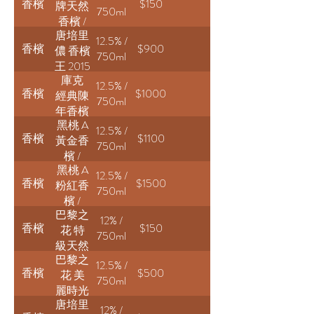
香檳
$150
牌天然
Brut
750ml
香檳 /
Impérial
唐培里
Veuve
12.5% /
香檳
$900
儂 香檳
Clicquot
750ml
王 2015
Yellow
庫克
/ Dom
Label
12.5% /
香檳
$1000
經典陳
Pérignon
750ml
年香檳
Brut
黑桃 A
/ Krug
12.5% /
香檳
$1100
黃金香
Grande
750ml
檳 /
Cuvée
黑桃 A
Armand
NV
12.5% /
香檳
$1500
粉紅香
de
750ml
檳 /
Brignac
巴黎之
Armand
Ace of
12% /
香檳
$150
花 特
de
Spades
750ml
級天然
Brignac
Gold
巴黎之
香檳 /
Brut
12.5% /
香檳
$500
花 美
Perrier-
Rosé
750ml
麗時光
Jouët
唐培里
2014 /
Grand
12% /