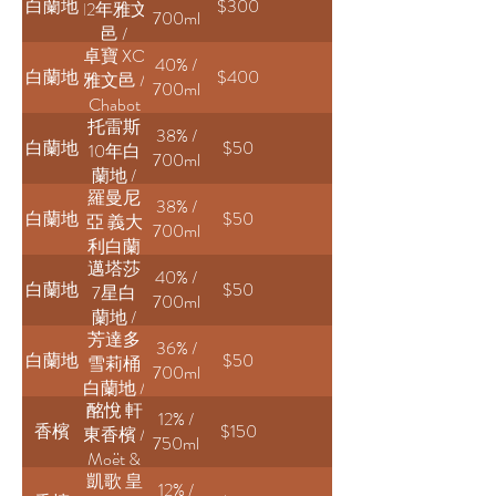
白蘭地
$300
12年雅文
Cohiba
700ml
邑 /
Cognac
卓寶 XO
Darroze
40% /
白蘭地
$400
雅文邑 /
12 Year
700ml
Chabot
Old
托雷斯
X.O
Armagnac
38% /
白蘭地
$50
10年白
Armagnac
700ml
蘭地 /
羅曼尼
Torres
38% /
白蘭地
$50
亞 義大
10 Gran
700ml
利白蘭
Reserva
邁塔莎
地 /
40% /
白蘭地
$50
7星白
Vecchia
700ml
蘭地 /
Romagna
芳達多
Metaxa
36% /
白蘭地
$50
雪莉桶
7 Stars
700ml
白蘭地 /
Brandy
酩悅 軒
Fundador
12% /
香檳
$150
東香檳 /
Sherry
750ml
Moët &
Cask
凱歌 皇
Chandon
12% /