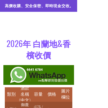
高價收購、安全保密、即時現金交收。
珍稀藏品
港九上門回收名酒
2026年 白蘭地&香
檳收價
酒款
圖片
類別
名稱
容量
價格
欄位
(中文)
御鹿
40% /