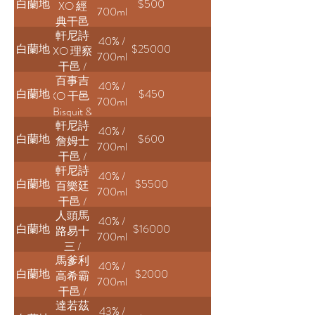
白蘭地
$500
XO 經
Cognac
700ml
典干邑
軒尼詩
/ Camus
40% /
白蘭地
$25000
XO 理察
X.O
700ml
干邑 /
Intensity
百事吉
hennessy
40% /
白蘭地
$450
XO 干邑 /
Richard
700ml
Bisquit &
Cognac
軒尼詩
Dubouché
40% /
白蘭地
$600
詹姆士
XO
700ml
干邑 /
軒尼詩
James
40% /
白蘭地
$5500
百樂廷
Hennessy
700ml
干邑 /
Cognac
人頭馬
Hennessy
40% /
白蘭地
$16000
路易十
Paradis
700ml
三 /
馬爹利
Remy
40% /
白蘭地
$2000
高希霸
Martin
700ml
干邑 /
Louis
達若茲
Martell
XIII
43% /