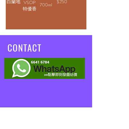
白蘭地
$250
VSOP
V.S.O.P
700ml
特優香
Cognac
檳干邑
/ Remy
Martin
V.S.O.P
CONTACT