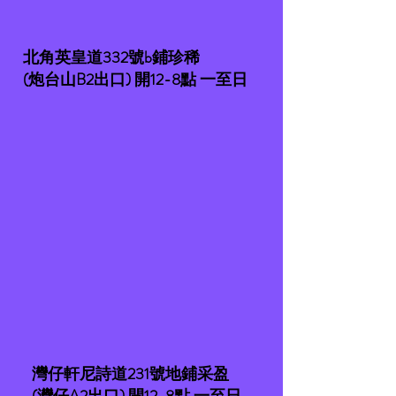
北角英皇道332號b鋪珍稀
(炮台山B2出口) 開12-8點 一至日
灣仔軒尼詩道231號地鋪采盈